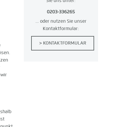
Sie uns unter:
0203-336265
... oder nutzen Sie unser
Kontaktformular:
> KONTAKTFORMULAR
e
isen.
tzen
r
wir
eshalb
ist
itpunkt