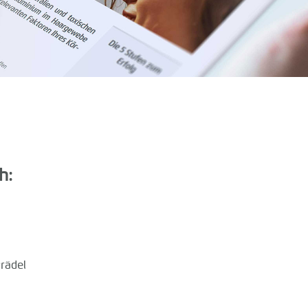
h:
Prädel