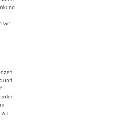
linkung
n wir
renzen
ds und
f
werden
am
 wir